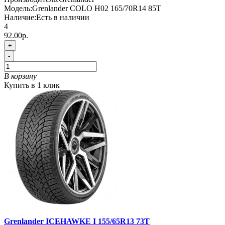
Модель:
Grenlander COLO H02 165/70R14 85T
Наличие:
Есть в наличии
4
92.00р.
+
-
В корзину
Купить в 1 клик
Grenlander ICEHAWKE I 155/65R13 73T