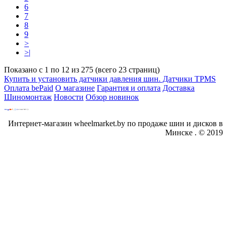
6
7
8
9
>
>|
Показано с 1 по 12 из 275 (всего 23 страниц)
Купить и установить датчики давления шин. Датчики TPMS
Оплата bePaid
О магазине
Гарантия и оплата
Доставка
Шиномонтаж
Новости
Обзор новинок
Интернет-магазин wheelmarket.by по продаже шин и дисков в
Минске . © 2019