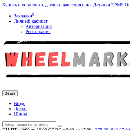
Купить и установить датчики давления шин. Датчики TPMS
Оп
0
Закладки
Личный кабинет
Авторизация
Регистрация
Везде
Везде
Диски
Шины
ПН-ПТ с 9:00 до 19:00
СБ,ВС с 9:00 до 17:00
+375-29-
648-87-94