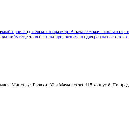
емый производителем типоразмер. В начале может показаться, ч
, вы поймете, что все шины предназначены для разных сезонов и
оз: Минск, ул.Бровки, 30 и Маяковского 115 корпус 8. По пред