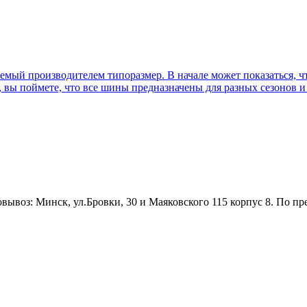
емый производителем типоразмер. В начале может показаться, ч
, вы поймете, что все шины предназначены для разных сезонов и
ывоз: Минск, ул.Бровки, 30 и Маяковского 115 корпус 8. По пр