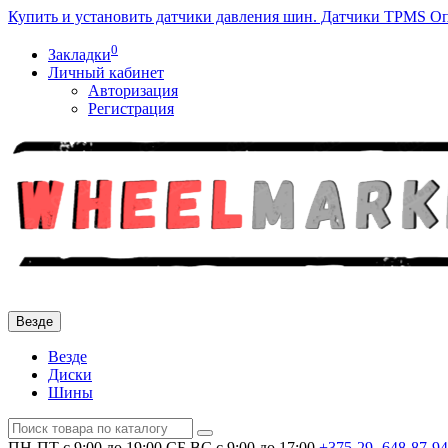
Купить и установить датчики давления шин. Датчики TPMS
Оп
0
Закладки
Личный кабинет
Авторизация
Регистрация
Везде
Везде
Диски
Шины
ПН-ПТ с 9:00 до 19:00
СБ,ВС с 9:00 до 17:00
+375-29-
648-87-94