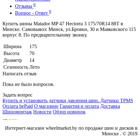
0
Отзывы
0
Вопрос - Ответ
Купить шины Matador MP 47 Hectorra 3 175/70R14 88T в
Минске. Самовывоз: Минск, ул.Бровки, 30 и Маяковского 115
корпус 8. По предварительному звонку.
Ширина
175
Высота
70
Диаметр
14
Сезонность
Лето
Написать отзыв
Пока не было вопросов.
Задать вопрос
Купить и установить датчики давления шин. Датчики TPMS
Оплата bePaid
О магазине
Гарантия и оплата
Доставка
Шиномонтаж
Новости
Обзор новинок
Интернет-магазин wheelmarket.by по продаже шин и дисков в
Минске . © 2019