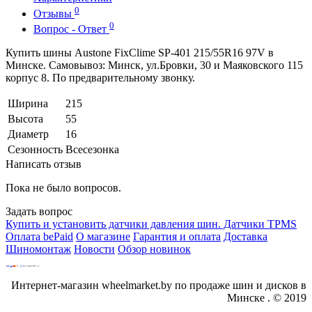
0
Отзывы
0
Вопрос - Ответ
Купить шины Austone FixClime SP-401 215/55R16 97V в
Минске. Самовывоз: Минск, ул.Бровки, 30 и Маяковского 115
корпус 8. По предварительному звонку.
Ширина
215
Высота
55
Диаметр
16
Сезонность
Всесезонка
Написать отзыв
Пока не было вопросов.
Задать вопрос
Купить и установить датчики давления шин. Датчики TPMS
Оплата bePaid
О магазине
Гарантия и оплата
Доставка
Шиномонтаж
Новости
Обзор новинок
Интернет-магазин wheelmarket.by по продаже шин и дисков в
Минске . © 2019