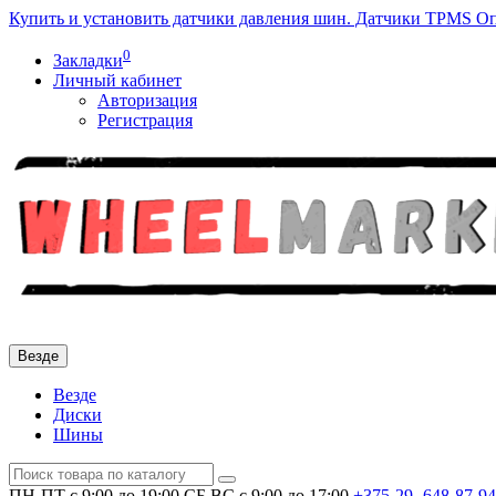
Купить и установить датчики давления шин. Датчики TPMS
Оп
0
Закладки
Личный кабинет
Авторизация
Регистрация
Везде
Везде
Диски
Шины
ПН-ПТ с 9:00 до 19:00
СБ,ВС с 9:00 до 17:00
+375-29-
648-87-94