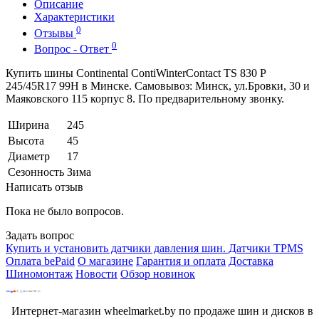
Описание
Характеристики
0
Отзывы
0
Вопрос - Ответ
Купить шины Continental ContiWinterContact TS 830 P
245/45R17 99H в Минске. Самовывоз: Минск, ул.Бровки, 30 и
Маяковского 115 корпус 8. По предварительному звонку.
Ширина
245
Высота
45
Диаметр
17
Сезонность
Зима
Написать отзыв
Пока не было вопросов.
Задать вопрос
Купить и установить датчики давления шин. Датчики TPMS
Оплата bePaid
О магазине
Гарантия и оплата
Доставка
Шиномонтаж
Новости
Обзор новинок
Интернет-магазин wheelmarket.by по продаже шин и дисков в